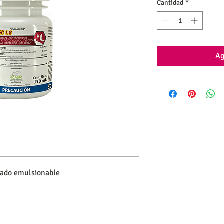
Cantidad
*
Ag
trado emulsionable